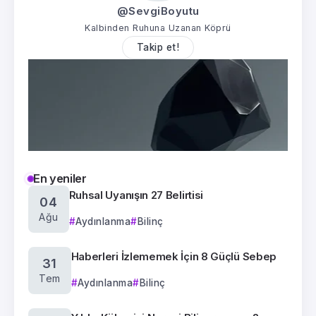
@SevgiBoyutu
Kalbinden Ruhuna Uzanan Köprü
Takip et!
En yeniler
Ruhsal Uyanışın 27 Belirtisi
04
Ağu
Aydınlanma
Bilinç
Haberleri İzlememek İçin 8 Güçlü Sebep
31
Tem
Aydınlanma
Bilinç