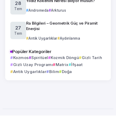
Yıldız Kökenini Neresi Biliyor musun?
28
Tem
Andromeda
Arkturus
Ra Bilgileri – Geometrik Güç ve Piramit
27
Enerjisi
Tem
Antik Uygarlıklar
Aydınlanma
Popüler Kategoriler
Kozmos
Spiritüel
Kozmik Döngü
Gizli Tarih
Gizli Uzay Programı
Matrix
İfşaat
Antik Uygarlıklar
Bilim
Doğa