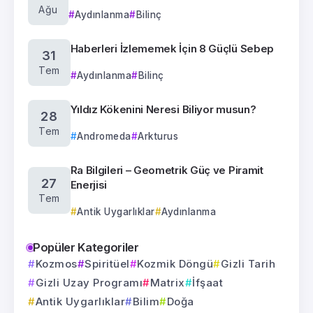
Ağu
Aydınlanma
Bilinç
Haberleri İzlememek İçin 8 Güçlü Sebep
31
Tem
Aydınlanma
Bilinç
Yıldız Kökenini Neresi Biliyor musun?
28
Tem
Andromeda
Arkturus
Ra Bilgileri – Geometrik Güç ve Piramit
27
Enerjisi
Tem
Antik Uygarlıklar
Aydınlanma
Popüler Kategoriler
Kozmos
Spiritüel
Kozmik Döngü
Gizli Tarih
Gizli Uzay Programı
Matrix
İfşaat
Antik Uygarlıklar
Bilim
Doğa