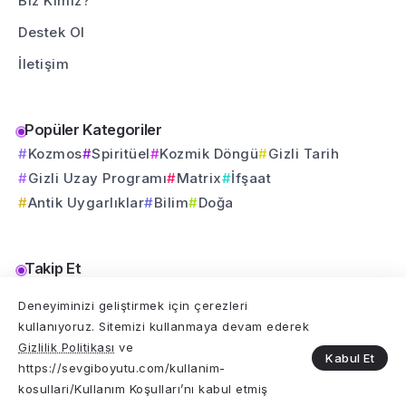
Biz Kimiz?
Destek Ol
İletişim
Popüler Kategoriler
Kozmos
Spiritüel
Kozmik Döngü
Gizli Tarih
Gizli Uzay Programı
Matrix
İfşaat
Antik Uygarlıklar
Bilim
Doğa
Takip Et
Bu yolculuğu sosyal medyada da birlikte sürdürelim.
Deneyiminizi geliştirmek için çerezleri
kullanıyoruz. Sitemizi kullanmaya devam ederek
Gizlilik Politikası
ve
Kabul Et
https://sevgiboyutu.com/kullanim-
kosullari/Kullanım Koşulları’nı kabul etmiş
© 2025 Sevgi Boyutu Tüm Hakları Saklıdır