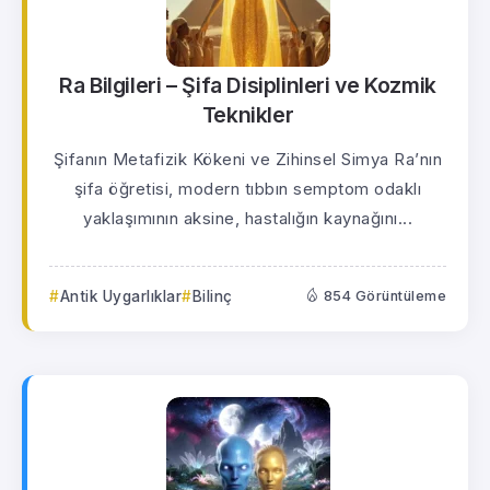
Ra Bilgileri – Şifa Disiplinleri ve Kozmik
Teknikler
Şifanın Metafizik Kökeni ve Zihinsel Simya Ra’nın
şifa öğretisi, modern tıbbın semptom odaklı
yaklaşımının aksine, hastalığın kaynağını...
Antik Uygarlıklar
Bilinç
854 Görüntüleme