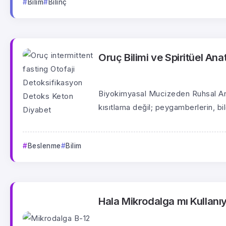
Bilim
Bilinç
Oruç Bilimi ve Spiritüel Ana
Biyokimyasal Mucizeden Ruhsal Arın
kısıtlama değil; peygamberlerin, bil
Beslenme
Bilim
Hala Mikrodalga mı Kullan