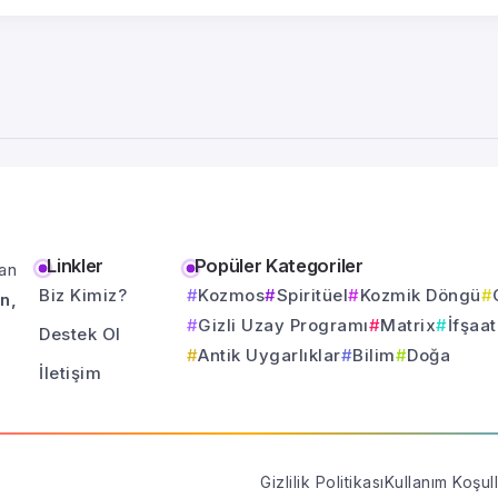
Linkler
Popüler Kategoriler
an
Biz Kimiz?
Kozmos
Spiritüel
Kozmik Döngü
n,
Gizli Uzay Programı
Matrix
İfşaat
Destek Ol
Antik Uygarlıklar
Bilim
Doğa
İletişim
Gizlilik Politikası
Kullanım Koşull