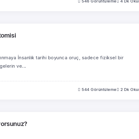
546 Görüntüleme
4 Dk Ok
tomisi
maya İnsanlık tarihi boyunca oruç, sadece fiziksel bir
gelerin ve...
544 Görüntüleme
2 Dk Ok
ıyorsunuz?