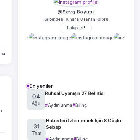
@SevgiBoyutu
Kalbinden Ruhuna Uzanan Köprü
Takip et!
uma
En yeniler
Ruhsal Uyanışın 27 Belirtisi
04
Ağu
Aydınlanma
Bilinç
n
Haberleri İzlememek İçin 8 Güçlü
31
Sebep
Tem
Aydınlanma
Bilinç