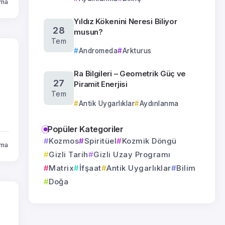
uma
Yıldız Kökenini Neresi Biliyor
28
musun?
Tem
Andromeda
Arkturus
Ra Bilgileri – Geometrik Güç ve
27
Piramit Enerjisi
Tem
Antik Uygarlıklar
Aydınlanma
Popüler Kategoriler
Kozmos
Spiritüel
Kozmik Döngü
uma
Gizli Tarih
Gizli Uzay Programı
Matrix
İfşaat
Antik Uygarlıklar
Bilim
Doğa