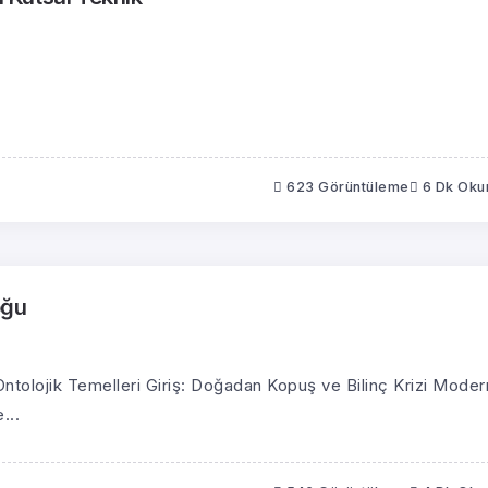
623 Görüntüleme
6 Dk Ok
oğu
ntolojik Temelleri Giriş: Doğadan Kopuş ve Bilinç Krizi Moder
...