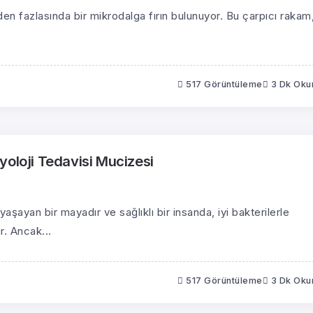
n fazlasında bir mikrodalga fırın bulunuyor. Bu çarpıcı rakam
517 Görüntüleme
3 Dk Ok
yoloji Tedavisi Mucizesi
aşayan bir mayadır ve sağlıklı bir insanda, iyi bakterilerle
. Ancak...
517 Görüntüleme
3 Dk Ok