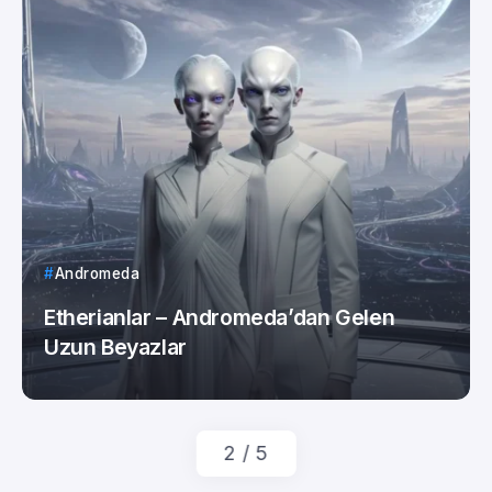
Andromeda
Etherianlar – Andromeda’dan Gelen
Uzun Beyazlar
By
Love.Avians
2
/
5