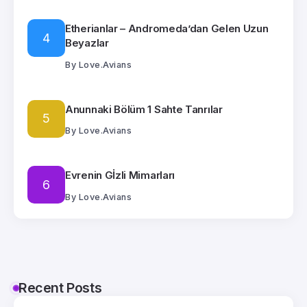
Etherianlar – Andromeda’dan Gelen Uzun
Beyazlar
By
Love.Avians
Anunnaki Bölüm 1 Sahte Tanrılar
By
Love.Avians
Evrenin Gİzli Mimarları
By
Love.Avians
Recent Posts