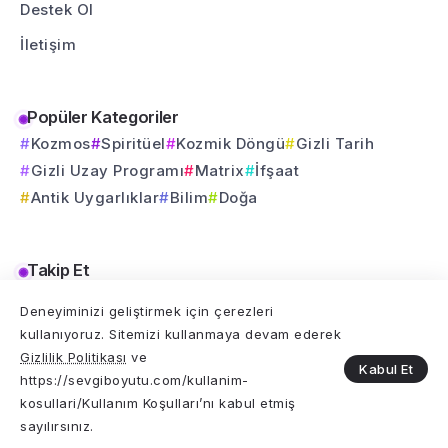
Destek Ol
İletişim
Popüler Kategoriler
Kozmos
Spiritüel
Kozmik Döngü
Gizli Tarih
Gizli Uzay Programı
Matrix
İfşaat
Antik Uygarlıklar
Bilim
Doğa
Takip Et
Bu yolculuğu sosyal medyada da birlikte sürdürelim.
Deneyiminizi geliştirmek için çerezleri
kullanıyoruz. Sitemizi kullanmaya devam ederek
Gizlilik Politikası
ve
Kabul Et
https://sevgiboyutu.com/kullanim-
kosullari/Kullanım Koşulları’nı kabul etmiş
© 2025 Sevgi Boyutu Tüm Hakları Saklıdır
sayılırsınız.