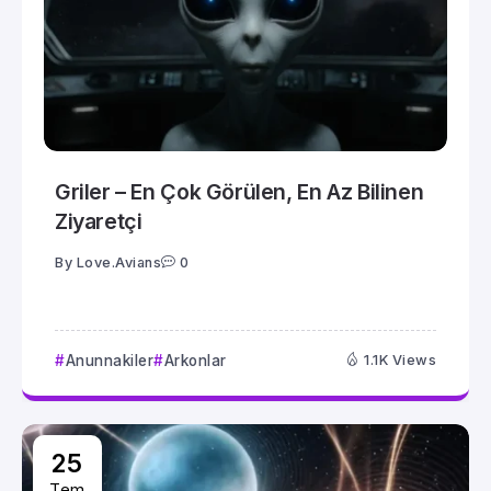
Griler – En Çok Görülen, En Az Bilinen
Ziyaretçi
By
Love.Avians
0
Anunnakiler
Arkonlar
1.1K Views
25
Tem