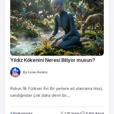
Yıldız Kökenini Neresi Biliyor musun?
By
Love.Avians
Ruhun İlk Fiziksel Evi Bir yerlere ait olamama hissi,
sandığından çok daha derin bir...
Andromeda
1.1K Views
8 Min Read