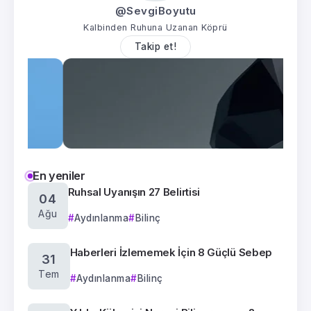
@SevgiBoyutu
Kalbinden Ruhuna Uzanan Köprü
Takip et!
En yeniler
Ruhsal Uyanışın 27 Belirtisi
04
Ağu
Aydınlanma
Bilinç
Haberleri İzlememek İçin 8 Güçlü Sebep
31
Tem
Aydınlanma
Bilinç