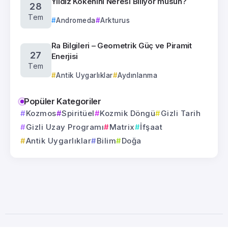
Yıldız Kökenini Neresi Biliyor musun?
28
Tem
Andromeda
Arkturus
Ra Bilgileri – Geometrik Güç ve Piramit
27
Enerjisi
Tem
Antik Uygarlıklar
Aydınlanma
Popüler Kategoriler
Kozmos
Spiritüel
Kozmik Döngü
Gizli Tarih
Gizli Uzay Programı
Matrix
İfşaat
Antik Uygarlıklar
Bilim
Doğa