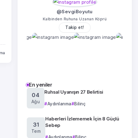
@SevgiBoyutu
Kalbinden Ruhuna Uzanan Köprü
Takip et!
uma
En yeniler
Ruhsal Uyanışın 27 Belirtisi
04
Ağu
Aydınlanma
Bilinç
Haberleri İzlememek İçin 8 Güçlü
31
Sebep
Tem
Aydınlanma
Bilinç