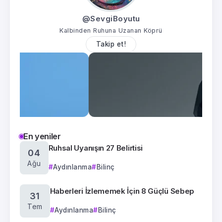
@SevgiBoyutu
Kalbinden Ruhuna Uzanan Köprü
Takip et!
En yeniler
Ruhsal Uyanışın 27 Belirtisi
04
Ağu
Aydınlanma
Bilinç
Haberleri İzlememek İçin 8 Güçlü Sebep
31
Tem
Aydınlanma
Bilinç