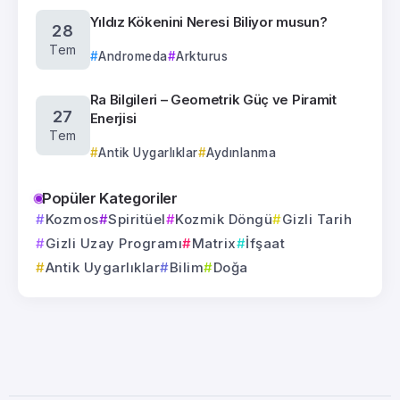
Yıldız Kökenini Neresi Biliyor musun?
28
Tem
Andromeda
Arkturus
Ra Bilgileri – Geometrik Güç ve Piramit
27
Enerjisi
Tem
Antik Uygarlıklar
Aydınlanma
Popüler Kategoriler
Kozmos
Spiritüel
Kozmik Döngü
Gizli Tarih
Gizli Uzay Programı
Matrix
İfşaat
Antik Uygarlıklar
Bilim
Doğa