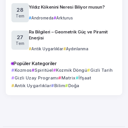
Yıldız Kökenini Neresi Biliyor musun?
28
Tem
Andromeda
Arkturus
Ra Bilgileri – Geometrik Güç ve Piramit
27
Enerjisi
Tem
Antik Uygarlıklar
Aydınlanma
Popüler Kategoriler
Kozmos
Spiritüel
Kozmik Döngü
Gizli Tarih
Gizli Uzay Programı
Matrix
İfşaat
Antik Uygarlıklar
Bilim
Doğa