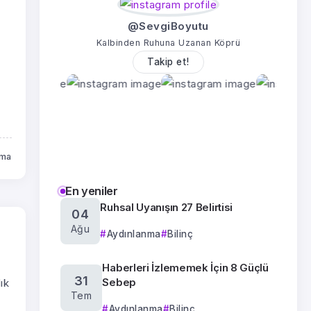
@SevgiBoyutu
Kalbinden Ruhuna Uzanan Köprü
Takip et!
uma
En yeniler
Ruhsal Uyanışın 27 Belirtisi
04
Ağu
Aydınlanma
Bilinç
Haberleri İzlememek İçin 8 Güçlü
31
Sebep
ık
Tem
Aydınlanma
Bilinç