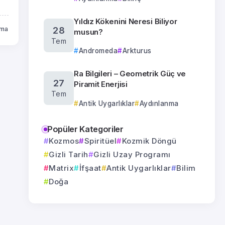
Yıldız Kökenini Neresi Biliyor
uma
28
musun?
Tem
Andromeda
Arkturus
Ra Bilgileri – Geometrik Güç ve
27
Piramit Enerjisi
Tem
Antik Uygarlıklar
Aydınlanma
Popüler Kategoriler
Kozmos
Spiritüel
Kozmik Döngü
Gizli Tarih
Gizli Uzay Programı
Matrix
İfşaat
Antik Uygarlıklar
Bilim
Doğa