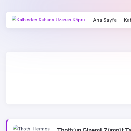
Ana Sayfa
Kat
Thoth’un Gizemli Zümrüt Ta