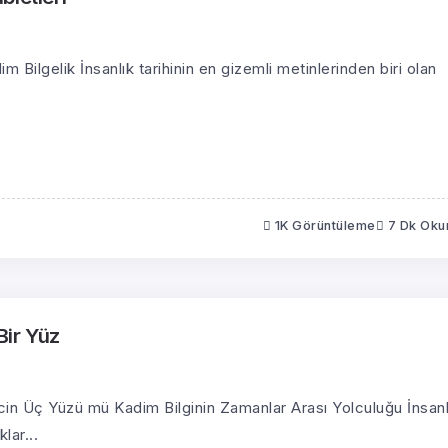
Bilgelik İnsanlık tarihinin en gizemli metinlerinden biri olan
1K Görüntüleme
7 Dk Ok
Bir Yüz
in Üç Yüzü mü Kadim Bilginin Zamanlar Arası Yolculuğu İnsanl
lar...