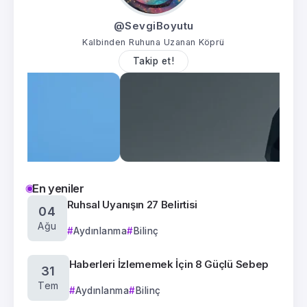
@SevgiBoyutu
Kalbinden Ruhuna Uzanan Köprü
Takip et!
En yeniler
Ruhsal Uyanışın 27 Belirtisi
04
Ağu
Aydınlanma
Bilinç
Haberleri İzlememek İçin 8 Güçlü Sebep
31
Tem
Aydınlanma
Bilinç