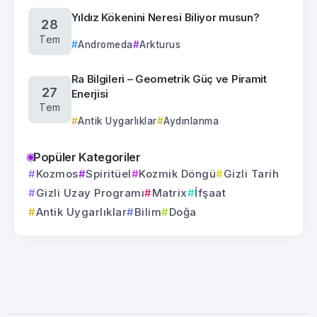
Yıldız Kökenini Neresi Biliyor musun?
28
Tem
Andromeda
Arkturus
Ra Bilgileri – Geometrik Güç ve Piramit
27
Enerjisi
Tem
Antik Uygarlıklar
Aydınlanma
Popüler Kategoriler
Kozmos
Spiritüel
Kozmik Döngü
Gizli Tarih
Gizli Uzay Programı
Matrix
İfşaat
Antik Uygarlıklar
Bilim
Doğa