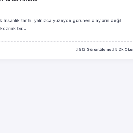
k İnsanlık tarihi, yalnızca yüzeyde görünen olayların değil,
ozmik bir...
512 Görüntüleme
5 Dk Ok