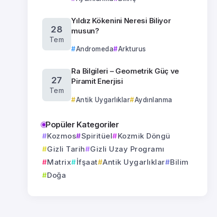
Yıldız Kökenini Neresi Biliyor
28
musun?
Tem
Andromeda
Arkturus
Ra Bilgileri – Geometrik Güç ve
27
Piramit Enerjisi
Tem
Antik Uygarlıklar
Aydınlanma
Popüler Kategoriler
Kozmos
Spiritüel
Kozmik Döngü
Gizli Tarih
Gizli Uzay Programı
Matrix
İfşaat
Antik Uygarlıklar
Bilim
Doğa