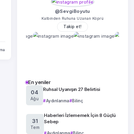
@SevgiBoyutu
Kalbinden Ruhuna Uzanan Köprü
Takip et!
uma
En yeniler
Ruhsal Uyanışın 27 Belirtisi
04
Ağu
Aydınlanma
Bilinç
Haberleri İzlememek İçin 8 Güçlü
31
Sebep
Tem
Aydınlanma
Bilinç