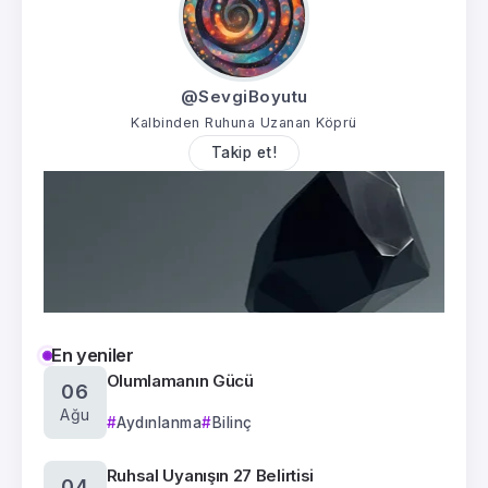
@SevgiBoyutu
Kalbinden Ruhuna Uzanan Köprü
Takip et!
En yeniler
Olumlamanın Gücü
06
Ağu
Aydınlanma
Bilinç
Ruhsal Uyanışın 27 Belirtisi
04