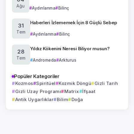
Ağu
Aydınlanma
Bilinç
Haberleri İzlememek İçin 8 Güçlü Sebep
31
Tem
Aydınlanma
Bilinç
Yıldız Kökenini Neresi Biliyor musun?
28
Tem
Andromeda
Arkturus
Popüler Kategoriler
Kozmos
Spiritüel
Kozmik Döngü
Gizli Tarih
Gizli Uzay Programı
Matrix
İfşaat
Antik Uygarlıklar
Bilim
Doğa