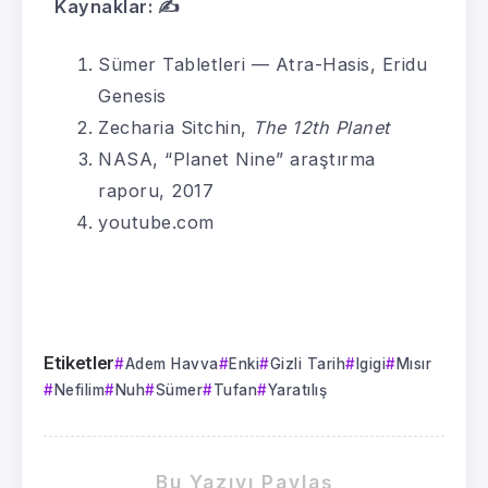
Kaynaklar: ✍️
Sümer Tabletleri — Atra-Hasis, Eridu
Genesis
Zecharia Sitchin,
The 12th Planet
NASA, “Planet Nine” araştırma
raporu, 2017
youtube.com
Etiketler
Adem Havva
Enki
Gizli Tarih
Igigi
Mısır
Nefilim
Nuh
Sümer
Tufan
Yaratılış
Bu Yazıyı Paylaş