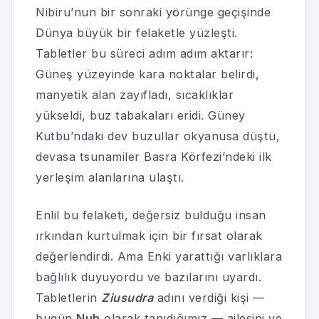
Nibiru’nun bir sonraki yörünge geçişinde
Dünya büyük bir felaketle yüzleşti.
Tabletler bu süreci adım adım aktarır:
Güneş yüzeyinde kara noktalar belirdi,
manyetik alan zayıfladı, sıcaklıklar
yükseldi, buz tabakaları eridi. Güney
Kutbu’ndaki dev buzullar okyanusa düştü,
devasa tsunamiler Basra Körfezi’ndeki ilk
yerleşim alanlarına ulaştı.
Enlil bu felaketi, değersiz bulduğu insan
ırkından kurtulmak için bir fırsat olarak
değerlendirdi. Ama Enki yarattığı varlıklara
bağlılık duyuyordu ve bazılarını uyardı.
Tabletlerin
Ziusudra
adını verdiği kişi —
bugün
Nuh
olarak tanıdığımız — ailesini ve