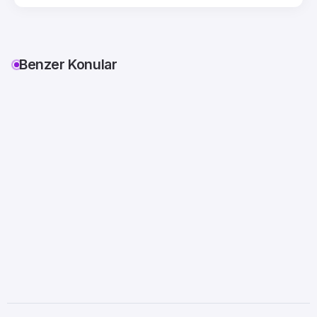
Benzer Konular
Yıldız Kökenini Neresi Biliyor
musun?
Andromeda
Arkturus