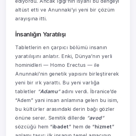
ediyordu. Ancak Igigi’nin isyanı bu dengeyi
altüst etti ve Anunnaki’yi yeni bir çözüm
arayışına itti.
İnsanlığın Yaratılışı
Tabletlerin en çarpıcı bölümü insanın
yaratılışını anlatır. Enki, Dünya’nın yerli
hominidleri — Homo Erectus — ile
Anunnaki’nin genetik yapısını birleştirerek
yeni bir ırk yarattı. Bu yeni varlığa
tabletler
“
Adamu
“
adını verdi. İbranice’de
“Adem” yani insan anlamına gelen bu isim,
bu kültürler arasındaki derin bağı gözler
önüne serer. Semitik dillerde
“
avod
“
sözcüğü hem “
ibadet
” hem de “
hizmet
”
anlamı taşır; ilk insanın temel amacının