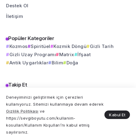
Destek Ol
İletişim
Popüler Kategoriler
Kozmos
Spiritüel
Kozmik Döngü
Gizli Tarih
Gizli Uzay Programı
Matrix
İfşaat
Antik Uygarlıklar
Bilim
Doğa
Takip Et
Bu yolculuğu sosyal medyada da birlikte sürdürelim.
Deneyiminizi geliştirmek için çerezleri
kullanıyoruz. Sitemizi kullanmaya devam ederek
Gizlilik Politikası
ve
Kabul Et
https://sevgiboyutu.com/kullanim-
kosullari/Kullanım Koşulları’nı kabul etmiş
© 2025 Sevgi Boyutu Tüm Hakları Saklıdır
sayılırsınız.