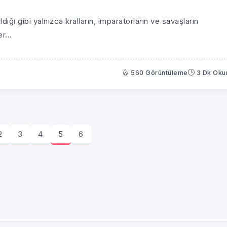
ldığı gibi yalnızca kralların, imparatorların ve savaşların
r...
560 Görüntüleme
3 Dk Ok
2
3
4
5
6