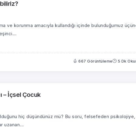
iliriz?
urma ve korunma amacıyla kullandığı içinde bulunduğumuz üçü
eşinci...
667 Görüntüleme
5 Dk Ok
 – İçsel Çocuk
olduğunu hiç düşündünüz mü? Bu soru, felsefeden psikolojiye,
r uzanan...