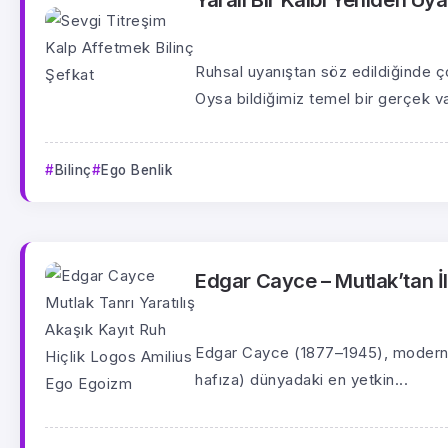
Ruhsal uyanıştan söz edildiğinde ço
Oysa bildiğimiz temel bir gerçek var
Bilinç
Ego Benlik
Edgar Cayce – Mutlak’tan İl
Edgar Cayce (1877–1945), modern ça
hafıza) dünyadaki en yetkin...