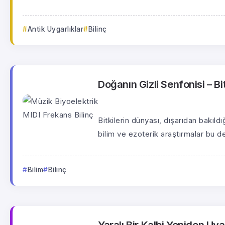
Antik Uygarlıklar
Bilinç
Doğanın Gizli Senfonisi – Bit
Bitkilerin dünyası, dışarıdan bakıld
bilim ve ezoterik araştırmalar bu der
Bilim
Bilinç
Yaralı Bir Kalbi Yeniden U