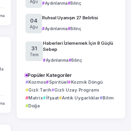
Ağu
Aydınlanma
Bilinç
uma
Ruhsal Uyanışın 27 Belirtisi
04
Ağu
Aydınlanma
Bilinç
Haberleri İzlememek İçin 8 Güçlü
31
Sebep
Tem
Aydınlanma
Bilinç
da
Popüler Kategoriler
Kozmos
Spiritüel
Kozmik Döngü
Gizli Tarih
Gizli Uzay Programı
Matrix
İfşaat
Antik Uygarlıklar
Bilim
uma
Doğa