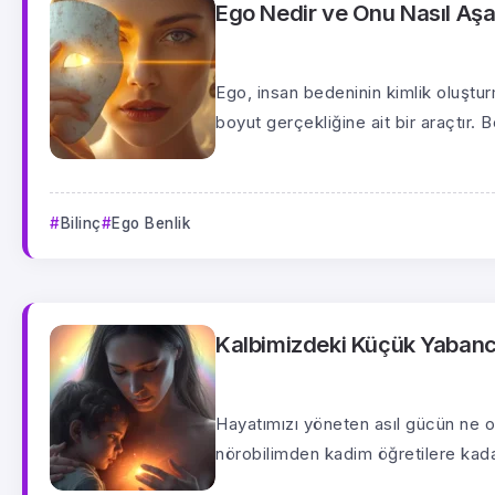
Ego Nedir ve Onu Nasıl Aşab
Ego, insan bedeninin kimlik oluşt
boyut gerçekliğine ait bir araçtır. B
Bilinç
Ego Benlik
Kalbimizdeki Küçük Yabancı
Hayatımızı yöneten asıl gücün ne 
nörobilimden kadim öğretilere kada