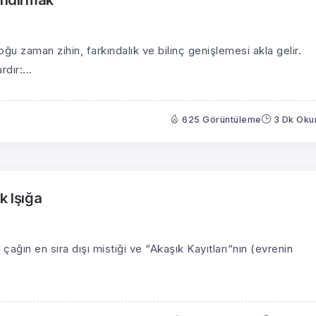
ğu zaman zihin, farkındalık ve bilinç genişlemesi akla gelir.
dır:...
625 Görüntüleme
3 Dk Ok
k Işığa
ğın en sıra dışı mistiği ve “Akaşık Kayıtları“nın (evrenin