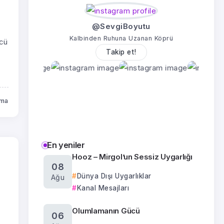
@SevgiBoyutu
Kalbinden Ruhuna Uzanan Köprü
ncü
Takip et!
uma
En yeniler
Hooz – Mirgol’un Sessiz Uygarlığı
08
Dünya Dışı Uygarlıklar
Ağu
Kanal Mesajları
Olumlamanın Gücü
06