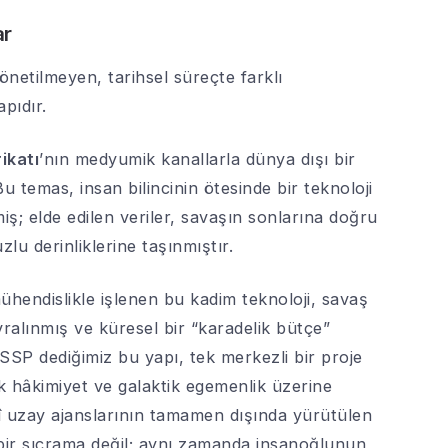
ar
netilmeyen, tarihsel süreçte farklı
apıdır.
rikatı
’nın medyumik kanallarla dünya dışı bir
 temas, insan bilincinin ötesinde bir teknoloji
miş; elde edilen veriler, savaşın sonlarına doğru
lu derinliklerine taşınmıştır.
mühendislikle işlenen bu kadim teknoloji, savaş
vralınmış ve küresel bir “karadelik bütçe”
P dediğimiz bu yapı, tek merkezli bir proje
stik hâkimiyet ve galaktik egemenlik üzerine
mî uzay ajanslarının tamamen dışında yürütülen
 bir sıçrama değil; aynı zamanda insanoğlunun