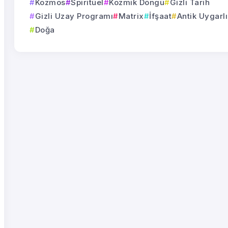
Kozmos
Spiritüel
Kozmik Döngü
Gizli Tarih
Gizli Uzay Programı
Matrix
İfşaat
Antik Uygarlı
Doğa