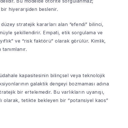
odelidir. Bu modelde otorite sorgulanmaz;
 bir hiyerarşiden beslenir.
düzey stratejik kararları alan “efendi” bilinci,
üyle şekillendirir. Empati, etik sorgulama ve
ayıflık” ve “risk faktörü” olarak görülür. Kimlik,
n tanımlanır.
üdahale kapasitesinin bilinçsel veya teknolojik
raksiyonlarının galaktik dengeyi bozmaması adına
ratejik bir ertelemedir. Bu varlıkların uyanışı,
ı olarak, tetikte bekleyen bir “potansiyel kaos”