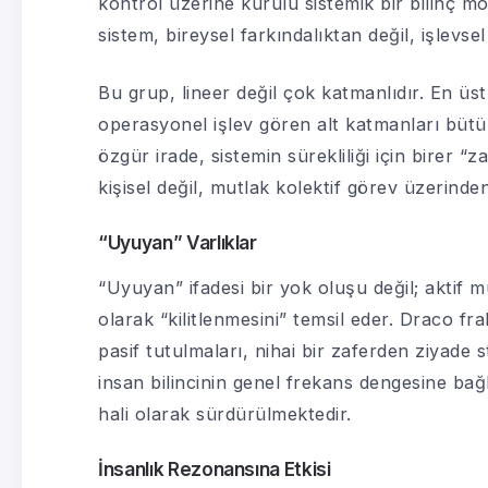
kontrol üzerine kurulu sistemik bir bilinç m
sistem, bireysel farkındalıktan değil, işlevsel
Bu grup, lineer değil çok katmanlıdır. En üst 
operasyonel işlev gören alt katmanları bütün
özgür irade, sistemin sürekliliği için birer “z
kişisel değil, mutlak kolektif görev üzerinde
“Uyuyan” Varlıklar
“Uyuyan” ifadesi bir yok oluşu değil; aktif m
olarak “kilitlenmesini” temsil eder. Draco f
pasif tutulmaları, nihai bir zaferden ziyade st
insan bilincinin genel frekans dengesine bağl
hali olarak sürdürülmektedir.
İnsanlık Rezonansına Etkisi