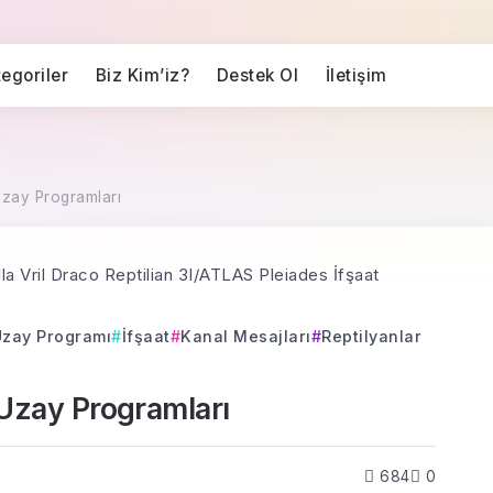
egoriler
Biz Kim’iz?
Destek Ol
İletişim
Uzay Programları
 Uzay Programı
İfşaat
Kanal Mesajları
Reptilyanlar
 Uzay Programları
684
0