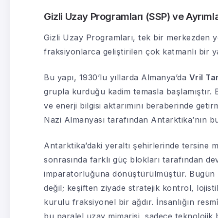
Gizli Uzay Programları (SSP) ve Ayrıml
Gizli Uzay Programları, tek bir merkezden yö
fraksiyonlarca geliştirilen çok katmanlı bir y
Bu yapı, 1930’lu yıllarda Almanya’da
Vril Ta
grupla kurduğu kadim temasla başlamıştır. Bu
ve enerji bilgisi aktarımını beraberinde getir
Nazi Almanyası tarafından Antarktika’nın buz
Antarktika’daki yeraltı şehirlerinde tersine 
sonrasında farklı güç blokları tarafından de
imparatorluğuna dönüştürülmüştür. Bugün SS
değil; keşiften ziyade stratejik kontrol, loji
kurulu fraksiyonel bir ağdır. İnsanlığın res
bu paralel uzay mimarisi, sadece teknolojik