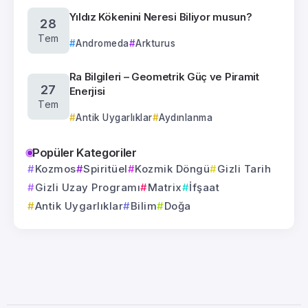
Yıldız Kökenini Neresi Biliyor musun?
28
Tem
Andromeda
Arkturus
Ra Bilgileri – Geometrik Güç ve Piramit
27
Enerjisi
Tem
Antik Uygarlıklar
Aydınlanma
Popüler Kategoriler
Kozmos
Spiritüel
Kozmik Döngü
Gizli Tarih
Gizli Uzay Programı
Matrix
İfşaat
Antik Uygarlıklar
Bilim
Doğa