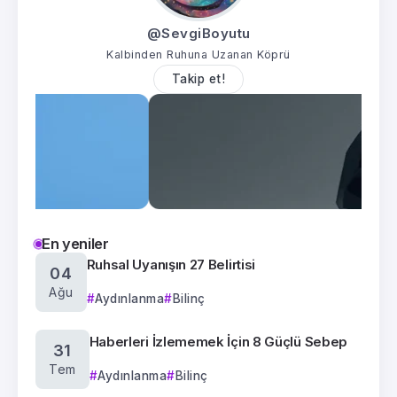
@SevgiBoyutu
Kalbinden Ruhuna Uzanan Köprü
Takip et!
En yeniler
Ruhsal Uyanışın 27 Belirtisi
04
Ağu
Aydınlanma
Bilinç
Haberleri İzlememek İçin 8 Güçlü Sebep
31
Tem
Aydınlanma
Bilinç