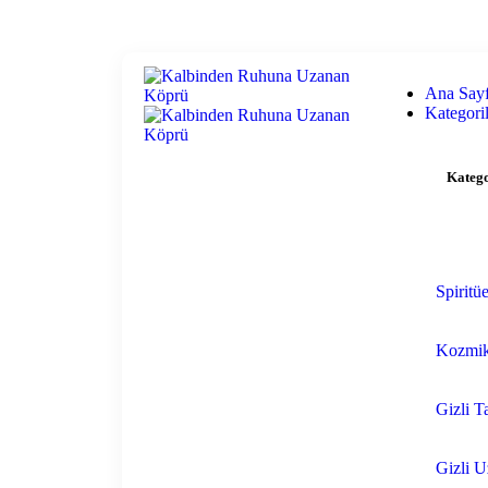
Ana Say
Kategori
Katego
Spiritüe
Kozmi
Gizli T
Gizli 