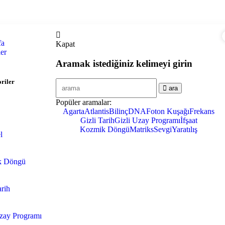
fa
Kapat
ler
Aramak istediğiniz kelimeyi girin
riler
ara
Popüler aramalar:
Agarta
Atlantis
Bilinç
DNA
Foton Kuşağı
Frekans
Gizli Tarih
Gizli Uzay Programı
İfşaat
Kozmik Döngü
Matriks
Sevgi
Yaratılış
l
k Döngü
arih
Uzay Programı