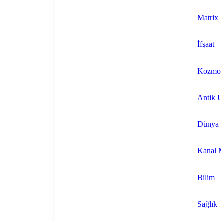
Matrix
İfşaat
Kozmo
Antik U
Dünya D
Kanal M
Bilim
Sağlık