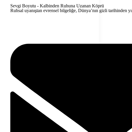
Sevgi Boyutu - Kalbinden Ruhuna Uzanan Köprü
Ruhsal uyanıştan evrensel bilgeliğe, Dünya’nın gizli tarihinden y