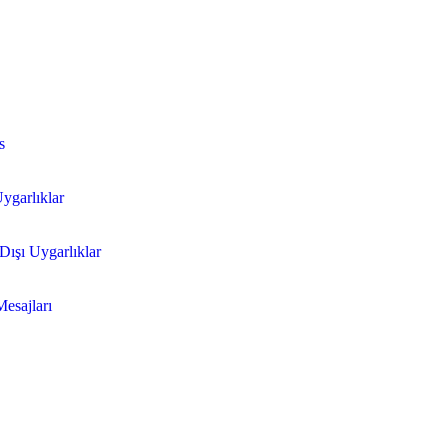
s
ygarlıklar
ışı Uygarlıklar
esajları