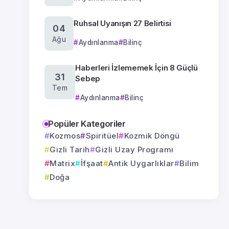
Ruhsal Uyanışın 27 Belirtisi
04
Ağu
Aydınlanma
Bilinç
Haberleri İzlememek İçin 8 Güçlü
31
Sebep
Tem
Aydınlanma
Bilinç
Popüler Kategoriler
Kozmos
Spiritüel
Kozmik Döngü
Gizli Tarih
Gizli Uzay Programı
Matrix
İfşaat
Antik Uygarlıklar
Bilim
Doğa