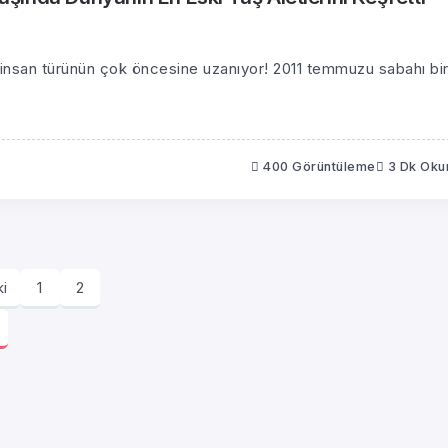
en insan türünün çok öncesine uzanıyor! 2011 temmuzu sabahı bi
400 Görüntüleme
3 Dk Ok
ki
1
2