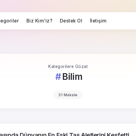
egoriler
Biz Kim’iz?
Destek Ol
İletişim
Kategorilere Gözat
Bilim
31 Makale
Yaşında Dünyanın En Eski Taş Aletlerini Keşfetti