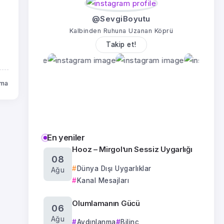
@SevgiBoyutu
Kalbinden Ruhuna Uzanan Köprü
r
Takip et!
uma
En yeniler
Hooz – Mirgol’un Sessiz Uygarlığı
08
Dünya Dışı Uygarlıklar
Ağu
Kanal Mesajları
Olumlamanın Gücü
06
Ağu
Aydınlanma
Bilinç