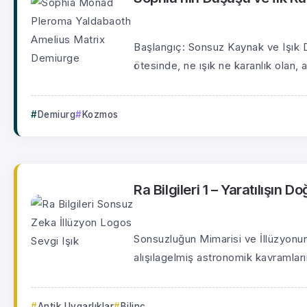
Başlangıç: Sonsuz Kaynak ve Işık 
ötesinde, ne ışık ne karanlık olan, 
Demiurg
Kozmos
Ra Bilgileri 1 – Yaratılışın D
Sonsuzluğun Mimarisi ve İllüzyonun 
alışılagelmiş astronomik kavramları
Antik Uygarlıklar
Bilinç