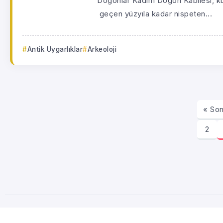
Dogonlar Kadim Dogon Kabilesi, kuze
geçen yüzyıla kadar nispeten...
Antik Uygarlıklar
Arkeoloji
« Son
2