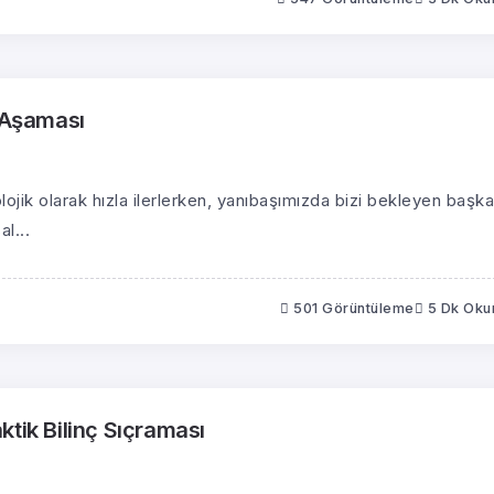
i Aşaması
ojik olarak hızla ilerlerken, yanıbaşımızda bizi bekleyen başka
l...
501 Görüntüleme
5 Dk Ok
tik Bilinç Sıçraması