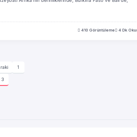
ybatı Afrika’nın derinliklerinde, Burkina Faso ve Bali’de,
410 Görüntüleme
4 Dk Ok
raki
1
3