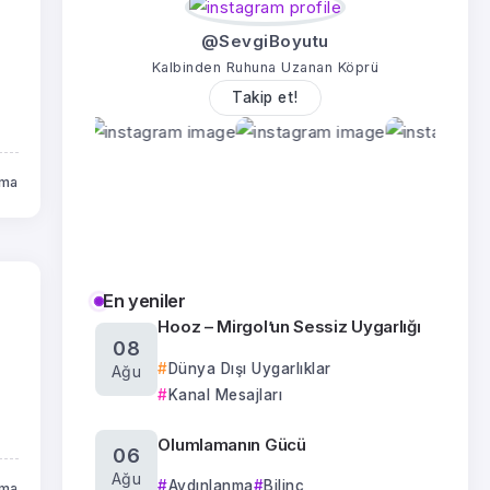
@SevgiBoyutu
Kalbinden Ruhuna Uzanan Köprü
Takip et!
uma
En yeniler
Hooz – Mirgol’un Sessiz Uygarlığı
08
Dünya Dışı Uygarlıklar
Ağu
Kanal Mesajları
Olumlamanın Gücü
06
Ağu
Aydınlanma
Bilinç
uma