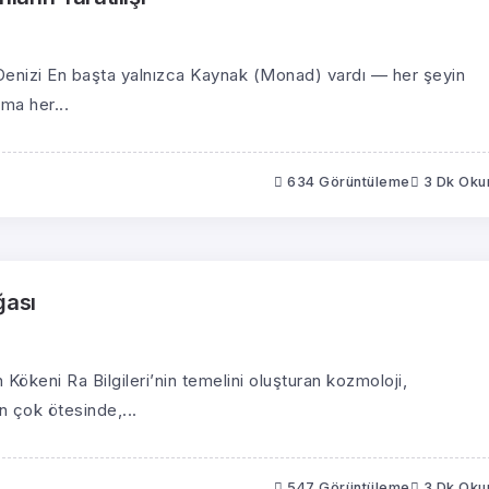
Denizi En başta yalnızca Kaynak (Monad) vardı — her şeyin
ama her...
634 Görüntüleme
3 Dk Ok
oğası
Kökeni Ra Bilgileri’nin temelini oluşturan kozmoloji,
n çok ötesinde,...
547 Görüntüleme
3 Dk Ok