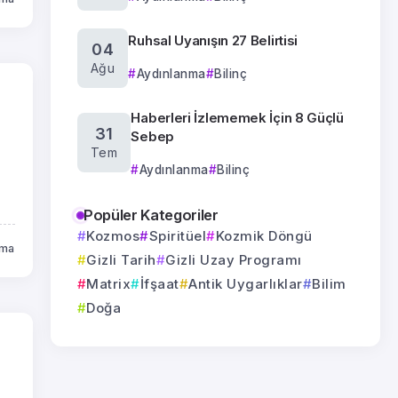
Ruhsal Uyanışın 27 Belirtisi
04
Ağu
Aydınlanma
Bilinç
Haberleri İzlememek İçin 8 Güçlü
31
Sebep
Tem
Aydınlanma
Bilinç
Popüler Kategoriler
Kozmos
Spiritüel
Kozmik Döngü
uma
Gizli Tarih
Gizli Uzay Programı
Matrix
İfşaat
Antik Uygarlıklar
Bilim
Doğa