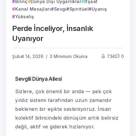
Bilinç
Dünya Dışı Uygarlıklar
İfşaat
Kanal Mesajları
Sevgi
Spiritüel
Uyanış
Yükseliş
Perde İnceliyor, İnsanlık
Uyanıyor
Şubat 14, 2026
3 Minimum Okuma
734
0
Sevgili Dünya Ailesi
Sizlere, çok önemli bir anda — pek çok
yıldız sistemi tarafından uzun zamandır
beklenen bir eşikte sesleniyoruz. İnsan
kolektif bilincindeki dönüşüm artık belirsiz
değil, aktif ve giderek hızlanıyor.