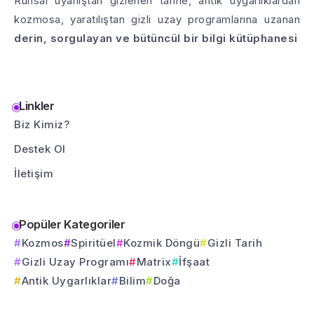
Ruhsal uyanıştan gizlenen tarihe, antik uygarlıklardan
kozmosa, yaratılıştan gizli uzay programlarına uzanan
derin, sorgulayan ve bütüncül bir bilgi kütüphanesi
Linkler
Biz Kimiz?
Destek Ol
İletişim
Popüler Kategoriler
Kozmos
Spiritüel
Kozmik Döngü
Gizli Tarih
Gizli Uzay Programı
Matrix
İfşaat
Antik Uygarlıklar
Bilim
Doğa