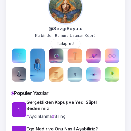
@SevgiBoyutu
Kalbinden Ruhuna Uzanan Köprü
Takip et!
Popüler Yazılar
Gerçeklikten Kopuş ve Yedi Süptil
Bedenimiz
Aydınlanma
Bilinç
Ego Nedir ve Onu Nasıl Aşabiliriz?