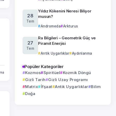
Yıldız Kökenini Neresi Biliyor
28
musun?
Tem
Andromeda
Arkturus
Ra Bilgileri – Geometrik Güç ve
27
Piramit Enerjisi
Tem
Antik Uygarlıklar
Aydınlanma
Popüler Kategoriler
Kozmos
Spiritüel
Kozmik Döngü
uma
Gizli Tarih
Gizli Uzay Programı
Matrix
İfşaat
Antik Uygarlıklar
Bilim
Doğa