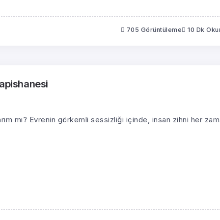
705 Görüntüleme
10 Dk Ok
Hapishanesi
sarım mı? Evrenin görkemli sessizliği içinde, insan zihni her za