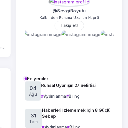
@SevgiBoyutu
Kalbinden Ruhuna Uzanan Köprü
Takip et!
uma
En yeniler
Ruhsal Uyanışın 27 Belirtisi
04
Ağu
Aydınlanma
Bilinç
r
Haberleri İzlememek İçin 8 Güçlü
31
Sebep
Tem
Aydınlanma
Bilinç
uma