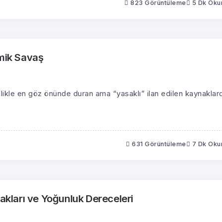
823 Görüntüleme
5 Dk Ok
zmik Savaş
nellikle en göz önünde duran ama “yasaklı” ilan edilen kaynaklar
631 Görüntüleme
7 Dk Ok
makları ve Yoğunluk Dereceleri