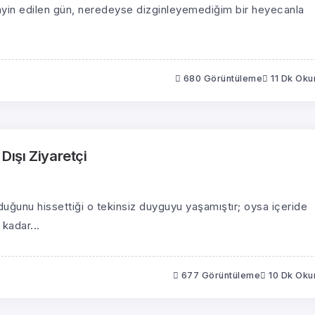
 tayin edilen gün, neredeyse dizginleyemediğim bir heyecanla
680 Görüntüleme
11 Dk Ok
 Dışı Ziyaretçi
duğunu hissettiği o tekinsiz duyguyu yaşamıştır; oysa içeride
kadar...
677 Görüntüleme
10 Dk Ok