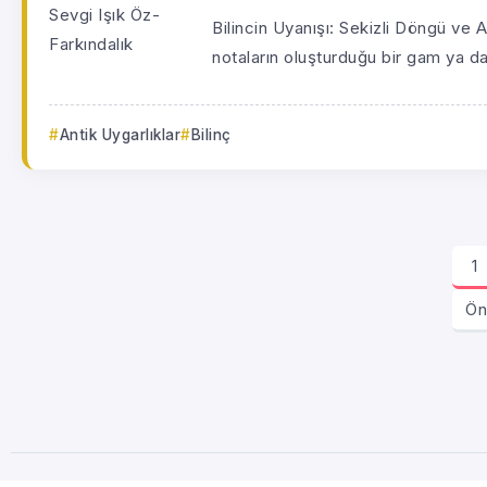
Bilincin Uyanışı: Sekizli Döngü ve 
notaların oluşturduğu bir gam ya da
Antik Uygarlıklar
Bilinç
1
Ön