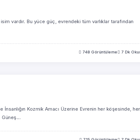
 isim vardır. Bu yüce güç, evrendeki tüm varlıklar tarafından
748 Görüntüleme
7 Dk Ok
i ve İnsanlığın Kozmik Amacı Üzerine Evrenin her köşesinde, he
. Güneş...
715 Görüntüleme
7 Dk Ok