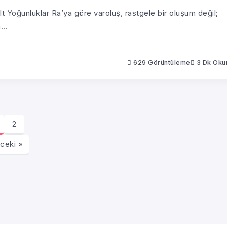
Alt Yoğunluklar Ra’ya göre varoluş, rastgele bir oluşum değil;
...
629 Görüntüleme
3 Dk Ok
2
ceki »