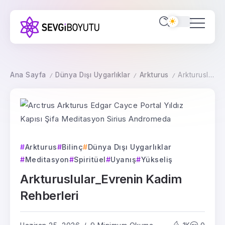
Ana Sayfa
Dünya Dışı Uygarlıklar
Arkturus
Arkturuslular_Evrenin Kadim Rehberleri
/
/
/
Arkturus
Bilinç
Dünya Dışı Uygarlıklar
Meditasyon
Spiritüel
Uyanış
Yükseliş
Arkturuslular_Evrenin Kadim
Rehberleri